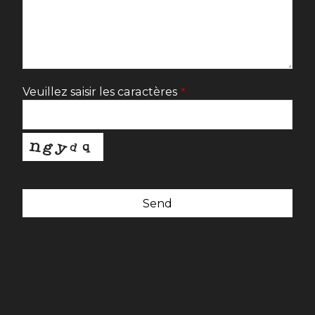
Veuillez saisir les caractères
*
Send
This
field
should
be
left
blank