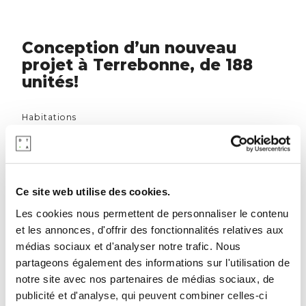
Conception d’un nouveau
projet à Terrebonne, de 188
unités!
Habitations
Une superbe conception de l’équipe DTA!
Nouveau projet à Terrebonne, de 188
unités Merci au Groupe Devlotek pour
Ce site web utilise des cookies.
leur confiance
Les cookies nous permettent de personnaliser le contenu
et les annonces, d'offrir des fonctionnalités relatives aux
médias sociaux et d'analyser notre trafic. Nous
partageons également des informations sur l'utilisation de
notre site avec nos partenaires de médias sociaux, de
publicité et d'analyse, qui peuvent combiner celles-ci