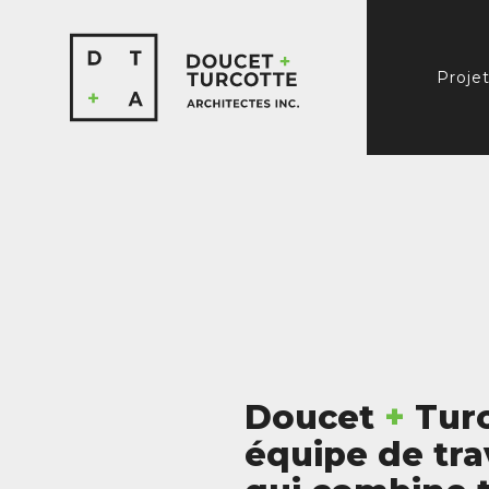
Proje
Doucet
+
Turc
équipe de trav